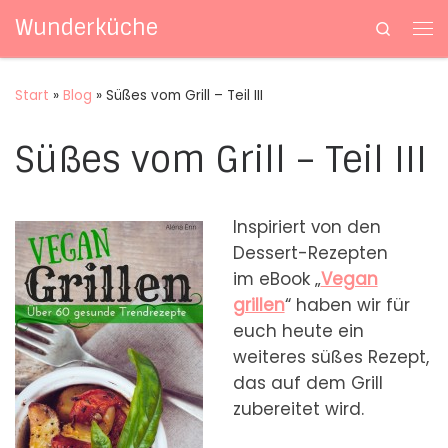
Wunderküche
Search
Zum Inhalt springen
Me
Start
»
Blog
»
Süßes vom Grill – Teil III
Süßes vom Grill – Teil III
Inspiriert von den
Dessert-Rezepten
im eBook „
Vegan
grillen
“ haben wir für
euch heute ein
weiteres süßes Rezept,
das auf dem Grill
zubereitet wird.