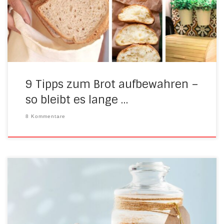
im Brotkasten lagern? Welche Alternativen gibt es und
welche sind die besten? …wir haben mal recherchiert. Auf
dieser Seite findet ihr die […]
9 Tipps zum Brot aufbewahren –
so bleibt es lange …
8 Kommentare
Irgendwie ist es jedes Jahr das selbe: Die
Weihnachtszeit kommt immer so überraschend! Eben war
gefühlt noch Sommer, und plötzlich steht das Christkind vor
der Tür! Und damit beginnt die Zeit der Weihnachtsfeiern,