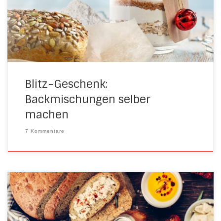
Wichtel-Geschenke, Adventskalender und kleinen
Aufmerksamkeiten. Gut, wenn man da schon vorgesorgt
hat, und […]
Blitz-Geschenk:
Backmischungen selber
machen
7 Kommentare
Brotgewürz selber machen statt kaufen Brotbacken ist
toll! Aber manchmal wäre etwas Abwechslung super.